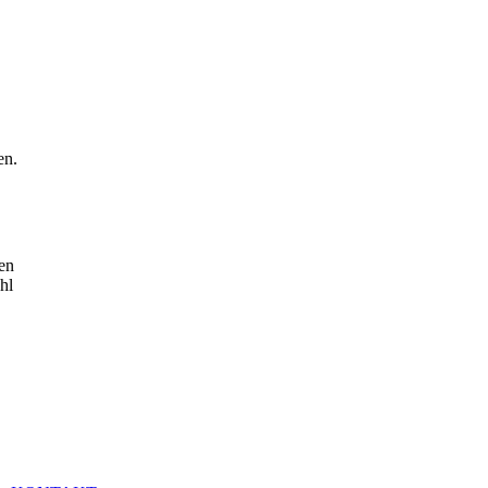
en.
len
hl