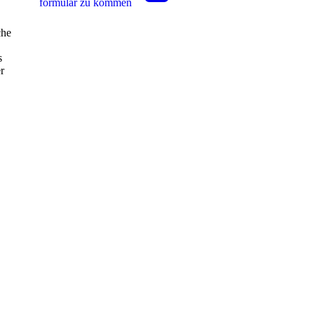
for­mu­lar zu kommen
che
s
r